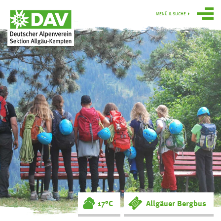
MENÜ & SUCHE
Über uns
Programm
Gruppen
Hütten
swoboda alpin
Service
Ortsgruppe
Obergünzburg
17°C
Allgäuer Bergbus