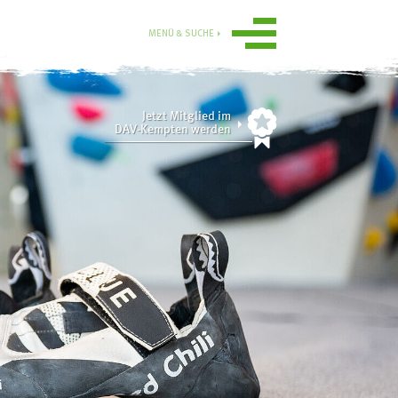
MENÜ & SUCHE
Jetzt Mitglied im
DAV-Kempten werden
Ortsgruppe
Obergünzburg
n
Service
ise
Mitgliedschaft
Gruppen
Ausrüstungsverleih
Aktuelle
Tourenübersicht
Sektionsmedien digital
Übersicht
rn
Online-Gutscheinshop
Tourenberichte 2025
und 2024