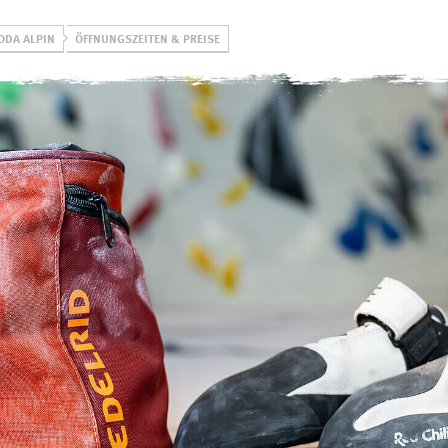
DA ALPIN
ÖFFNUNGSZEITEN & PREISE
Gruppen
Hütten
swoboda alpi
Jugend
Rappenseehütte
Öffnungszeiten, Pre
& Formulare
Familien
Kemptner Hütte
Kurse DAV
Erwachsene
Tannheimer Hütte
Kletterschule
eistungsgruppen
Tannheimer Jugendhütte
Klettern & Boulde
(Selbstversorgung)
Alpinzentrum
Kletterturm
Engelhaldepark