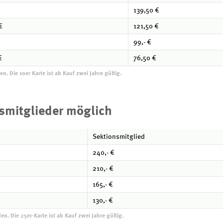
139,50 €
€
121,50 €
99,- €
€
76,50 €
. Die 10er Karte ist ab Kauf zwei Jahre gültig.
nsmitglieder möglich
Sektionsmitglied
240,- €
210,- €
165,- €
130,- €
. Die 25er-Karte ist ab Kauf zwei Jahre gültig.