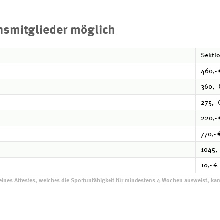
onsmitglieder möglich
Sekti
460,- 
360,- 
275,- 
220,- 
770,- 
1045,-
10,- €
ge eines Attestes, welches die Sportunfähigkeit für mindestens 4 Wochen ausweist, ka