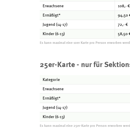
Erwachsene
108,- €
Ermäßigt*
94,50 
Jugend (14-17)
72,- €
Kinder (6-13)
58,50 
Es kann maximal eine 10er Karte pro Person erworben werden
25er-Karte - nur für Sektio
Kategorie
Erwachsene
Ermäßigt*
Jugend (14-17)
Kinder (6-13)
Es kann maximal eine 25er-Karte pro Person erworben werden