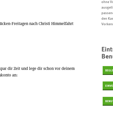
ohne V
ausgeli
passend
den Kas
ücken-Freitagen nach Christi Himmelfahrt
Vorken
Eint
?
Ben
ar dir Zeit und lege dir schon vor deinem
BEGL
nkonto an:
EINV
BENU