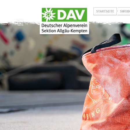
STARTSEITE
SWOBO
Über uns
Programm
Unsere Aktiven
Winterprogramm
Unser Leitbild
Sommerprogramm
Historie
Jugend on Tour
Projekt
Allgäuer Bergbus
L
Klimaneutralität
Vorträge & Events
Prävention
sexualisierter Gewalt
Ehrenamtlich bei uns
aktiv werden