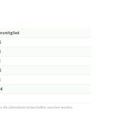
onsmitglied
€
€
€
€
€
 €
nn die Jahreskarte kulanzhalber pausiert werden.