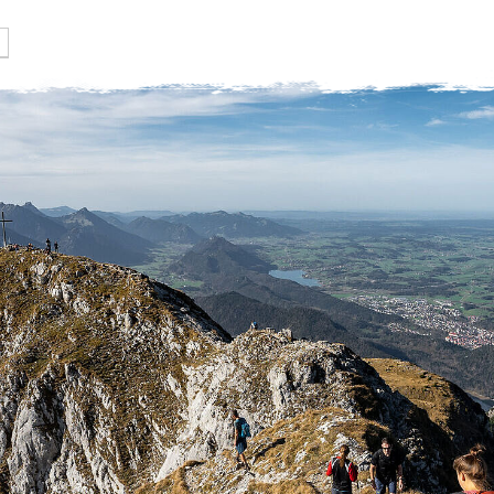
Gruppen
Hütten
swoboda alpi
Jugend
Rappenseehütte
Öffnungszeiten, Pre
& Formulare
Familien
Kemptner Hütte
Kurse DAV
Erwachsene
Tannheimer Hütte
Kletterschule
eistungsgruppen
Tannheimer Jugendhütte
Klettern & Boulde
(Selbstversorgung)
Alpinzentrum
Kletterturm
Engelhaldepark