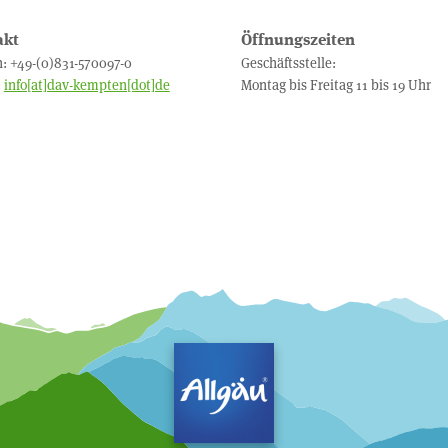
akt
Öffnungszeiten
n: +49-(0)831-570097-0
Geschäftsstelle:
:
info[at]dav-kempten[dot]de
Montag bis Freitag 11 bis 19 Uhr