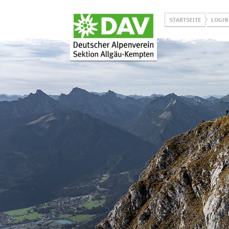
STARTSEITE
LOGIN
Über uns
Programm
Unsere Aktiven
Winterprogramm
Unser Leitbild
Sommerprogramm
Historie
Jugend on Tour
Projekt
Allgäuer Bergbus
L
Klimaneutralität
Vorträge & Events
Prävention
sexualisierter Gewalt
Ehrenamtlich bei uns
aktiv werden