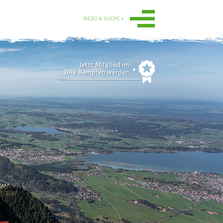
MENÜ & SUCHE
Jetzt Mitglied im
DAV-Kempten werden
Ortsgruppe
Obergünzburg
n
Service
ise
Mitgliedschaft
Gruppen
Ausrüstungsverleih
Aktuelle
Tourenübersicht
Sektionsmedien digital
Übersicht
rn
Online-Gutscheinshop
Tourenberichte 2025
und 2024