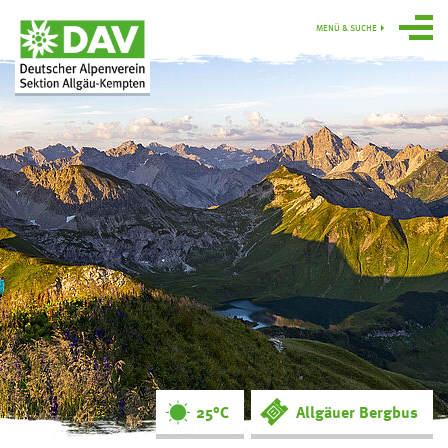
MENÜ & SUCHE
Über uns
Programm
Gruppen
Hütten
swoboda alpin
Service
Ortsgruppe
Obergünzburg
25°C
Allgäuer Bergbus