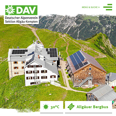
MENÜ & SUCHE
Über uns
Programm
Gruppen
Hütten
swoboda alpin
Service
Ortsgruppe
Obergünzburg
30°C
Allgäuer Bergbus