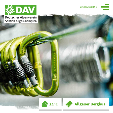
MENÜ & SUCHE
Über uns
Programm
Gruppen
Hütten
swoboda alpin
Service
Ortsgruppe
Obergünzburg
24°C
Allgäuer Bergbus