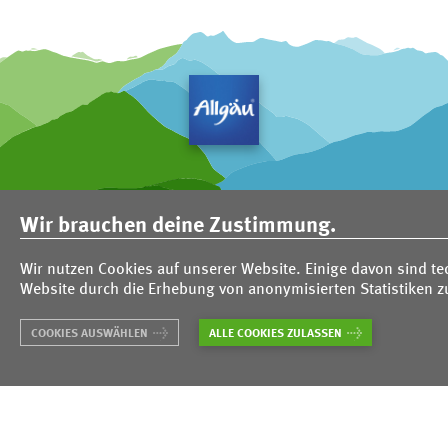
Jobs
Impressum
Aktuelles
Suche
Wir brauchen deine Zustimmung.
Satzung
Datenschutz
Barrierefreiheitserklärung
Partner
Login
Wir nutzen Cookies auf unserer Website. Einige davon sind te
TPO
Website durch die Erhebung von anonymisierten Statistiken 
COOKIES AUSWÄHLEN
ALLE COOKIES ZULASSEN