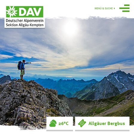
MENÜ & SUCHE
Über uns
Programm
Gruppen
Hütten
swoboda alpin
Service
Ortsgruppe
Obergünzburg
26°C
Allgäuer Bergbus