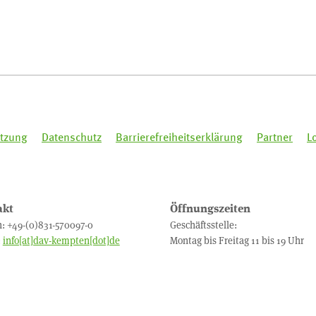
tzung
Datenschutz
Barrierefreiheitserklärung
Partner
L
akt
Öffnungszeiten
n: +49-(0)831-570097-0
Geschäftsstelle:
:
info[at]dav-kempten[dot]de
Montag bis Freitag 11 bis 19 Uhr