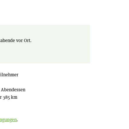
eabende vor Ort.
eilnehmer
2x Abendessen
hr 385 km
ingungen
.