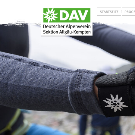
STARTSEITE
PROG
Über uns
Programm
Unsere Aktiven
Winterprogramm
Unser Leitbild
Sommerprogramm
Historie
Jugend on Tour
Projekt
Allgäuer Bergbus
L
Klimaneutralität
Vorträge & Events
Prävention
sexualisierter Gewalt
Ehrenamtlich bei uns
aktiv werden