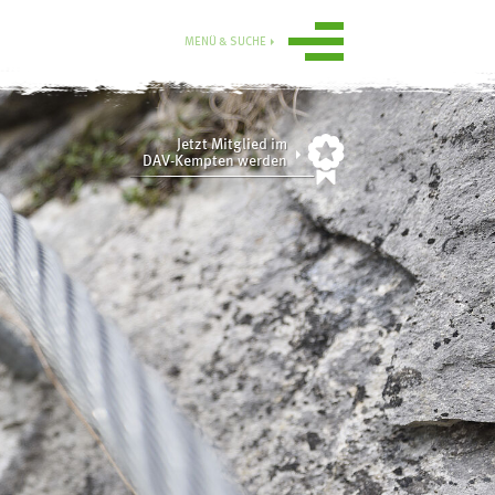
MENÜ & SUCHE
Jetzt Mitglied im
DAV-Kempten werden
Ortsgruppe
Obergünzburg
n
Service
ise
Mitgliedschaft
Gruppen
Ausrüstungsverleih
Aktuelle
Tourenübersicht
Sektionsmedien digital
Übersicht
rn
Online-Gutscheinshop
Tourenberichte 2025
und 2024