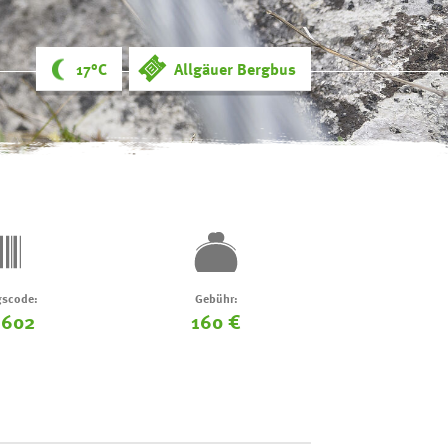
17°C
Allgäuer Bergbus
scode:
Gebühr:
-602
160 €