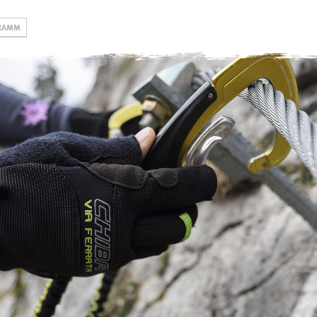
RAMM
Gruppen
Hütten
swoboda alpi
Jugend
Rappenseehütte
Öffnungszeiten, Pre
& Formulare
Familien
Kemptner Hütte
Kurse DAV
Erwachsene
Tannheimer Hütte
Kletterschule
eistungsgruppen
Tannheimer Jugendhütte
Klettern & Boulde
(Selbstversorgung)
Alpinzentrum
Kletterturm
Engelhaldepark