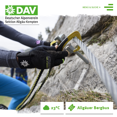
MENÜ & SUCHE
Über uns
Programm
Gruppen
Hütten
swoboda alpin
Service
Ortsgruppe
Obergünzburg
23°C
Allgäuer Bergbus