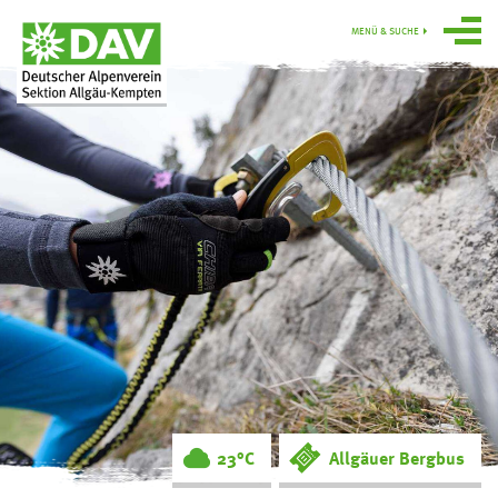
MENÜ & SUCHE
Über uns
Programm
Gruppen
Hütten
swoboda alpin
Service
Ortsgruppe
Obergünzburg
23°C
Allgäuer Bergbus