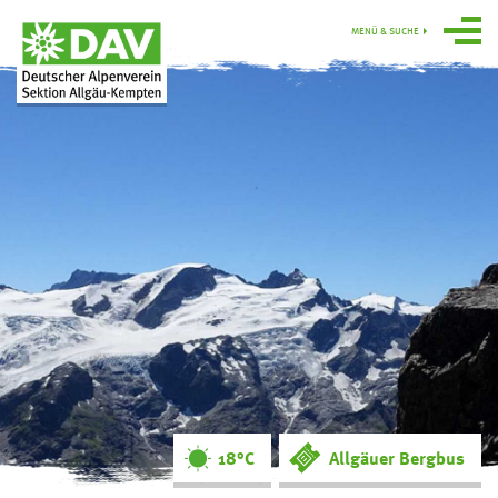
MENÜ & SUCHE
Über uns
Programm
Gruppen
Hütten
swoboda alpin
Service
Ortsgruppe
Obergünzburg
18°C
Allgäuer Bergbus