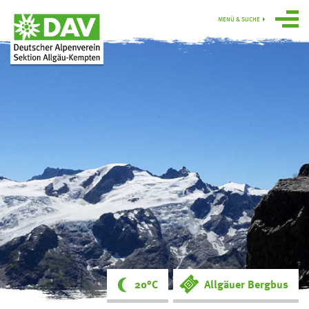
MENÜ & SUCHE
Über uns
Programm
Gruppen
Hütten
swoboda alpin
Service
Ortsgruppe
Obergünzburg
20°C
Allgäuer Bergbus