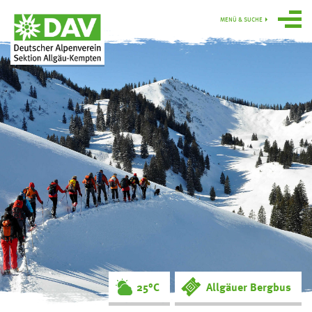
MENÜ & SUCHE
Über uns
Programm
Gruppen
Hütten
swoboda alpin
Service
Ortsgruppe
Obergünzburg
25°C
Allgäuer Bergbus