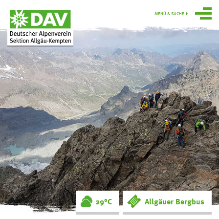
MENÜ & SUCHE
Über uns
Programm
Gruppen
Hütten
swoboda alpin
Service
Ortsgruppe
Obergünzburg
29°C
Allgäuer Bergbus