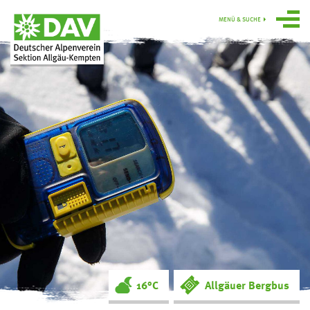
MENÜ & SUCHE
Über uns
Programm
Gruppen
Hütten
swoboda alpin
Service
Ortsgruppe
Obergünzburg
16°C
Allgäuer Bergbus