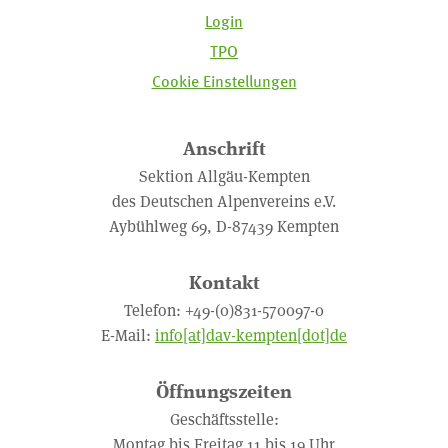
Login
TPO
Cookie Einstellungen
Anschrift
Sektion Allgäu-Kempten
des Deutschen Alpenvereins e.V.
Aybühlweg 69, D-87439 Kempten
Kontakt
Telefon: +49-(0)831-570097-0
E-Mail:
info[at]dav-kempten[dot]de
Öffnungszeiten
Geschäftsstelle:
Montag bis Freitag 11 bis 19 Uhr