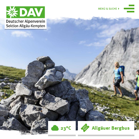
MENÜ & SUCHE
Über uns
Programm
Gruppen
Hütten
swoboda alpin
Service
Ortsgruppe
Obergünzburg
23°C
Allgäuer Bergbus