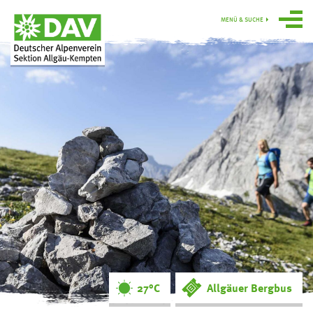
MENÜ & SUCHE
Über uns
Programm
Gruppen
Hütten
swoboda alpin
Service
Ortsgruppe
Obergünzburg
27°C
Allgäuer Bergbus