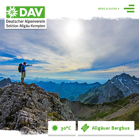
MENÜ & SUCHE
Über uns
Programm
Gruppen
Hütten
swoboda alpin
Service
Ortsgruppe
Obergünzburg
30°C
Allgäuer Bergbus