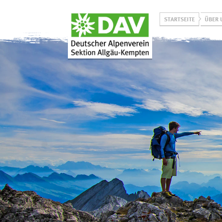
STARTSEITE
ÜBER 
Über uns
Programm
Unsere Aktiven
Winterprogramm
Unser Leitbild
Sommerprogramm
Historie
Jugend on Tour
Projekt
Allgäuer Bergbus
L
Klimaneutralität
Vorträge & Events
Prävention
sexualisierter Gewalt
Ehrenamtlich bei uns
aktiv werden