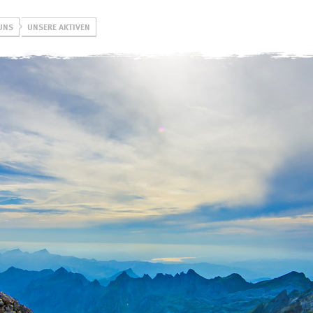
UNS
UNSERE AKTIVEN
Gruppen
Hütten
swoboda alpi
Jugend
Rappenseehütte
Öffnungszeiten, Pre
& Formulare
Familien
Kemptner Hütte
Kurse DAV
Erwachsene
Tannheimer Hütte
Kletterschule
eistungsgruppen
Tannheimer Jugendhütte
Klettern & Boulde
(Selbstversorgung)
Alpinzentrum
Kletterturm
Engelhaldepark