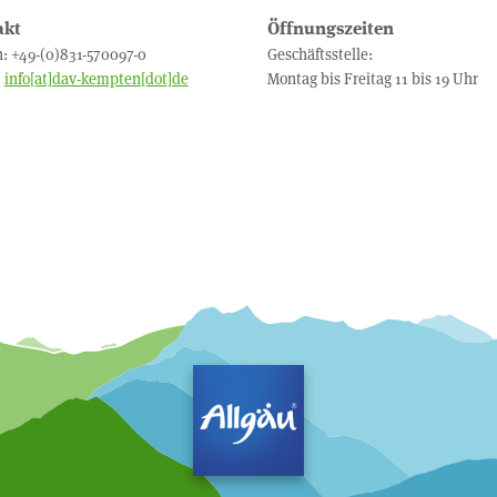
akt
Öffnungszeiten
n: +49-(0)831-570097-0
Geschäftsstelle:
:
info[at]dav-kempten[dot]de
Montag bis Freitag 11 bis 19 Uhr