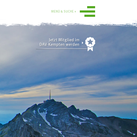
MENÜ & SUCHE
Jetzt Mitglied im
DAV-Kempten werden
Ortsgruppe
Obergünzburg
n
Service
ise
Mitgliedschaft
Gruppen
Ausrüstungsverleih
Aktuelle
Tourenübersicht
Sektionsmedien digital
Übersicht
rn
Online-Gutscheinshop
Tourenberichte 2025
und 2024