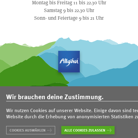
Montag bis Freitag 11 bis 22.30 Uhr
Samstag 9 bis 22.30 Uhr
Sonn- und Feiertage 9 bis 21 Uhr
Jobs
Impressum
Aktuelles
Suche
Wir brauchen deine Zustimmung.
Satzung
Datenschutz
Barrierefreiheitserklärung
Partner
Login
Wir nutzen Cookies auf unserer Website. Einige davon sind te
TPO
Website durch die Erhebung von anonymisierten Statistiken 
COOKIES AUSWÄHLEN
ALLE COOKIES ZULASSEN