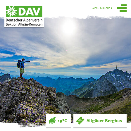
MENÜ & SUCHE
Über uns
Programm
Gruppen
Hütten
swoboda alpin
Service
Ortsgruppe
Obergünzburg
19°C
Allgäuer Bergbus