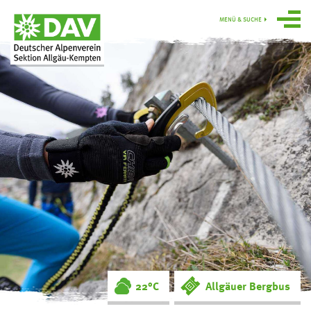
MENÜ & SUCHE
Über uns
Programm
Gruppen
Hütten
swoboda alpin
Service
Ortsgruppe
Obergünzburg
22°C
Allgäuer Bergbus