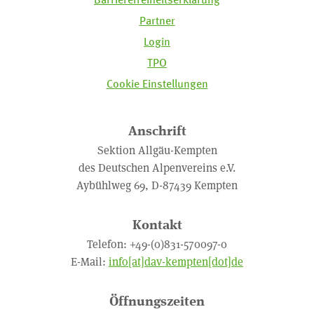
Partner
Login
TPO
Cookie Einstellungen
Anschrift
Sektion Allgäu-Kempten
des Deutschen Alpenvereins e.V.
Aybühlweg 69, D-87439 Kempten
Kontakt
Telefon: +49-(0)831-570097-0
E-Mail:
info[at]dav-kempten[dot]de
Öffnungszeiten