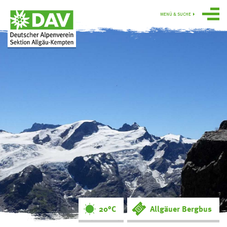
MENÜ & SUCHE
Über uns
Programm
Gruppen
Hütten
swoboda alpin
Service
Ortsgruppe
Obergünzburg
20°C
Allgäuer Bergbus