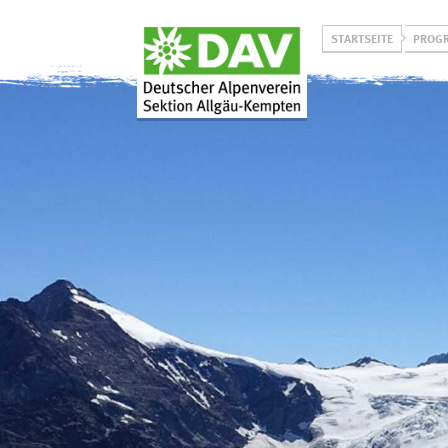
STARTSEITE
PROG
Über uns
Programm
Unsere Aktiven
Winterprogramm
Unser Leitbild
Sommerprogramm
Historie
Jugend on Tour
Projekt
Allgäuer Bergbus
L
Klimaneutralität
Vorträge & Events
Prävention
sexualisierter Gewalt
Ehrenamtlich bei uns
aktiv werden