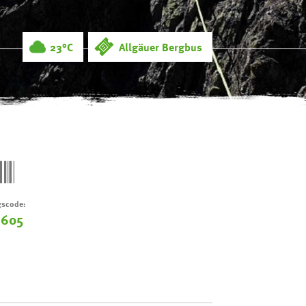
23°C
Allgäuer Bergbus
scode:
-605