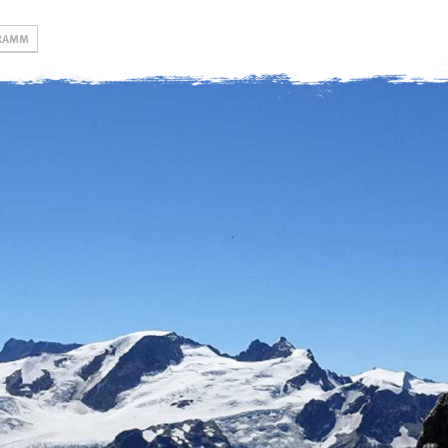
RAMM
Gruppen
Hütten
swoboda alpi
Jugend
Rappenseehütte
Öffnungszeiten, Pre
& Formulare
Familien
Kemptner Hütte
Kurse DAV
Erwachsene
Tannheimer Hütte
Kletterschule
eistungsgruppen
Tannheimer Jugendhütte
Klettern & Boulde
(Selbstversorgung)
Alpinzentrum
Kletterturm
Engelhaldepark