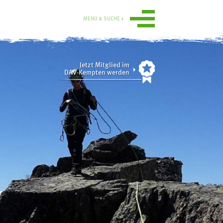
MENÜ & SUCHE
Jetzt Mitglied im
DAV-Kempten werden
Ortsgruppe
Obergünzburg
n
Service
ise
Mitgliedschaft
Gruppen
Ausrüstungsverleih
Aktuelle
Tourenübersicht
Sektionsmedien digital
Übersicht
rn
Online-Gutscheinshop
Tourenberichte 2025
und 2024