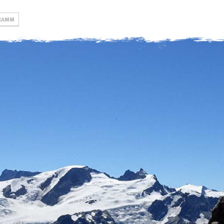
RAMM
Gruppen
Hütten
swoboda alpi
Jugend
Rappenseehütte
Öffnungszeiten, Pre
& Formulare
Familien
Kemptner Hütte
Kurse DAV
Erwachsene
Tannheimer Hütte
Kletterschule
eistungsgruppen
Tannheimer Jugendhütte
Klettern & Boulde
(Selbstversorgung)
Alpinzentrum
Kletterturm
Engelhaldepark