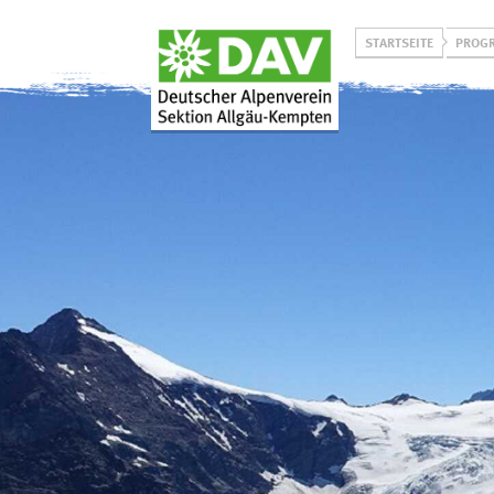
STARTSEITE
PROG
Über uns
Programm
Unsere Aktiven
Winterprogramm
Unser Leitbild
Sommerprogramm
Historie
Jugend on Tour
Projekt
Allgäuer Bergbus
L
Klimaneutralität
Vorträge & Events
Prävention
sexualisierter Gewalt
Ehrenamtlich bei uns
aktiv werden