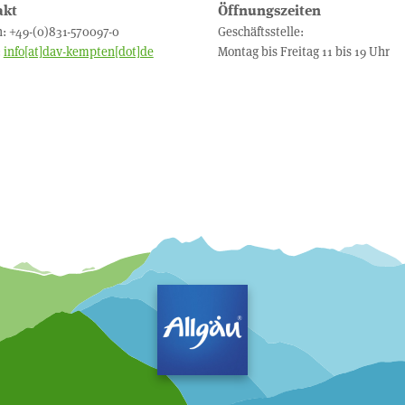
akt
Öffnungszeiten
n: +49-(0)831-570097-0
Geschäftsstelle:
:
info[at]dav-kempten[dot]de
Montag bis Freitag 11 bis 19 Uhr