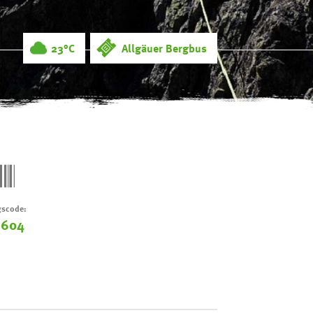
23°C
Allgäuer Bergbus
scode:
-604