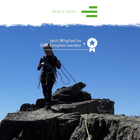
MENÜ & SUCHE
Jetzt Mitglied im
DAV-Kempten werden
Ortsgruppe
Obergünzburg
n
Service
ise
Mitgliedschaft
Gruppen
Ausrüstungsverleih
Aktuelle
Tourenübersicht
Sektionsmedien digital
Übersicht
rn
Online-Gutscheinshop
Tourenberichte 2025
und 2024