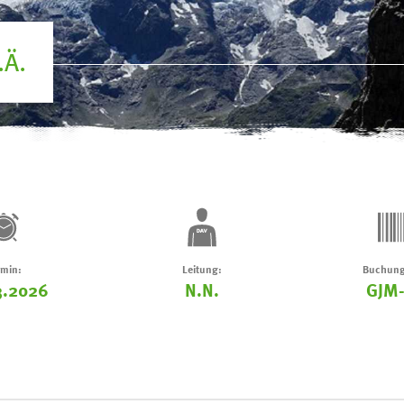
.Ä.
rmin:
Leitung:
Buchung
3.2026
N.N.
GJM