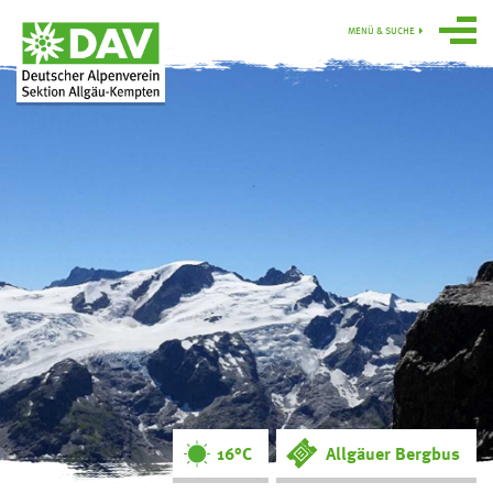
MENÜ & SUCHE
Über uns
Programm
Gruppen
Hütten
swoboda alpin
Service
Ortsgruppe
Obergünzburg
16°C
Allgäuer Bergbus