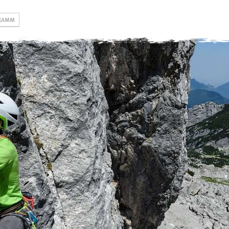
RAMM
Gruppen
Hütten
swoboda alpi
Jugend
Rappenseehütte
Öffnungszeiten, Pre
& Formulare
Familien
Kemptner Hütte
Kurse DAV
Erwachsene
Tannheimer Hütte
Kletterschule
eistungsgruppen
Tannheimer Jugendhütte
Klettern & Boulde
(Selbstversorgung)
Alpinzentrum
Kletterturm
Engelhaldepark