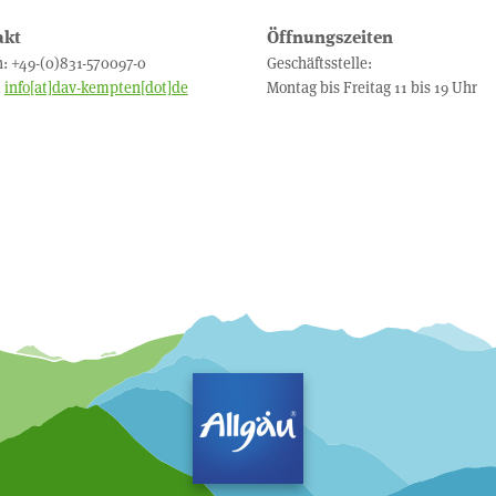
akt
Öffnungszeiten
n: +49-(0)831-570097-0
Geschäftsstelle:
:
info[at]dav-kempten[dot]de
Montag bis Freitag 11 bis 19 Uhr