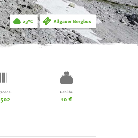
23°C
Allgäuer Bergbus
scode:
Gebühr:
-502
10 €