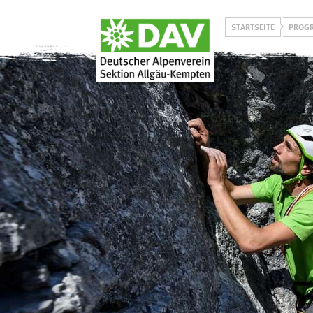
STARTSEITE
PROG
Über uns
Programm
Unsere Aktiven
Winterprogramm
Unser Leitbild
Sommerprogramm
Historie
Jugend on Tour
Projekt
Allgäuer Bergbus
L
Klimaneutralität
Vorträge & Events
Prävention
sexualisierter Gewalt
Ehrenamtlich bei uns
aktiv werden