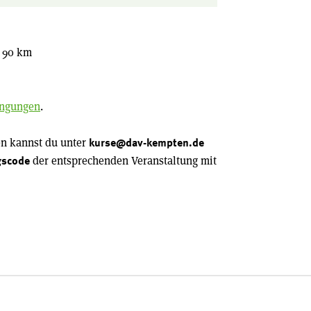
r 90 km
ingungen
.
en kannst du unter
kurse@dav-kempten.de
der entsprechenden Veranstaltung mit
gscode