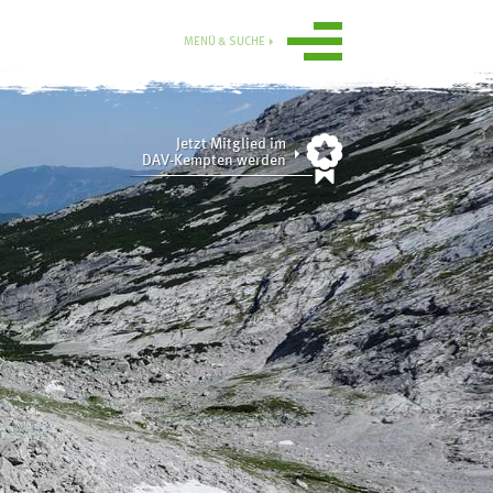
MENÜ & SUCHE
Jetzt Mitglied im
DAV-Kempten werden
Ortsgruppe
Obergünzburg
n
Service
ise
Mitgliedschaft
Gruppen
Ausrüstungsverleih
Aktuelle
Tourenübersicht
Sektionsmedien digital
Übersicht
rn
Online-Gutscheinshop
Tourenberichte 2025
und 2024